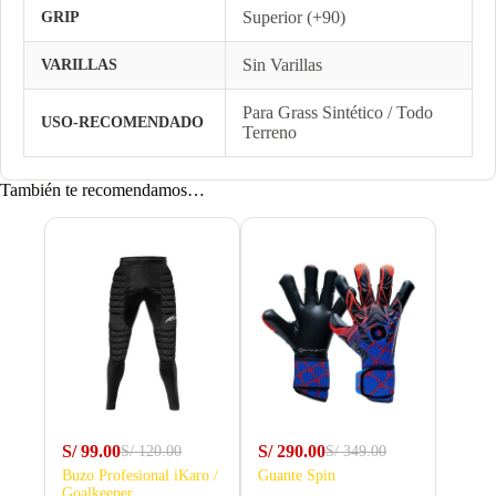
Superior (+90)
GRIP
Sin Varillas
VARILLAS
Para Grass Sintético / Todo
USO-RECOMENDADO
Terreno
También te recomendamos…
S/
99.00
S/
290.00
S/
120.00
S/
349.00
Buzo Profesional iKaro /
Guante Spin
Goalkeeper