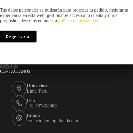
Tus datos personales se utilizarán para procesar tu pedido, mejorar tu
experiencia en esta web, gestionar el acceso a tu cuenta y otros
propósitos descritos en nuestra
política de privacidad
.
Registrarse
CONTACTANOS
Ubicación
Lima, Peru
Cel:
+51 997404080
Email:
contacto@unogktienda.com