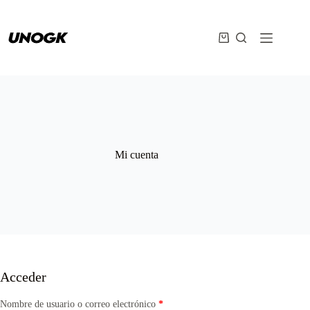
Saltar
al
contenido
Carro
de
compra
Mi cuenta
Acceder
Obligatorio
Nombre de usuario o correo electrónico
*