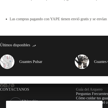
Las compras pagando con YAPE tienen envió gratis y se envían so
Últimos disponibles
Guantes Pulsar
Guantes
CONTACTANOS
Guía del Arquero
Preguntas Frecuente
Cómo cuidar tus gua
Ubicación
Aprende a elegir el c
Lima, Peru